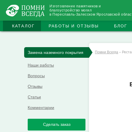
Изготовление памятников и
благоустройство могил
в Переславль-Залесском Ярославской облас
КАТАЛОГ
РАБОТЫ И ОТЗЫВЫ
БЛОГ
Замена наземного покрытия
Помни Всегда
–
Реста
Наши работы
Вопросы
Отзывы
Статьи
Комментарии
Сделать заказ