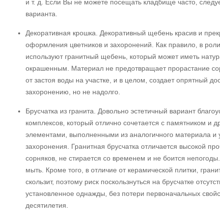
и т. д. Если Вы не можете посещать кладбище часто, следуе
варианта.
Декоративная крошка. Декоративный щебень красив и прек
оформления цветников и захоронений. Как правило, в рол
используют гранитный щебень, который может иметь натур
окрашенным. Материал не предотвращает прорастание сор
от застоя воды на участке, и в целом, создает опрятный д
захоронению, но не надолго.
Брусчатка из гранита. Довольно эстетичный вариант благо
комплексов, который отлично сочетается с памятником и 
элементами, выполненными из аналогичного материала и 
захоронения. Гранитная брусчатка отличается высокой про
сорняков, не стирается со временем и не боится непогоды.
мыть. Кроме того, в отличие от керамической плитки, гран
скользит, поэтому риск поскользнуться на брусчатке отсутст
установленное однажды, без потери первоначальных свой
десятилетия.