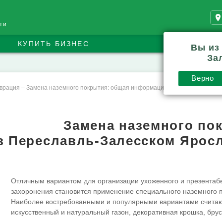
ти
КУПИТЬ БИЗНЕС
Вы из
За
Верно
врация
–
Замена наземного покрытия: общая информация
Замена наземного по
в Переславль-Залесском Ярос
Отличным вариантом для организации ухоженного и презентабе
захоронения становится применение специального наземного 
Наиболее востребованными и популярными вариантами считают
искусственный и натуральный газон, декоративная крошка, брусч