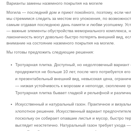
Варианты замены наземного покрытия на могиле
Могила — последний дом и приют покойного, поэтому, если чел
мы стремимся следить за местом его упокоения, по возможност
самым отдавая последнюю дань памяти и любви усопшему. Уст
— важные элементы обустройства мемориального комплекса, н
лаконичность могут довольно быстро потерять внешний вид, ес
внимание на состояние наземного покрытия на могиле.
Мы готовы предложить следующие решения:
Тротуарная плитка. Доступный, но недолговечный вариант
продержится не больше 10 лет, после чего потребуется е
и презентабельный внешний вид, невысокая цена, огранич
— низкая устойчивость к морозам и непогоде, скопление г
Тротуарная плитка бывает гладкой и рельефной и различн
Искусственный и натуральный газон. Практичное и визуаль
хлопотное решение. Искусственный вариант предпочтителе
поскольку он собирает опавшие листья и мусор, быстро те
выглядит неэстетично. Натуральный газон требует ухода —