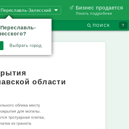
Бизнес продается
Переславль-Залесский
Узнать подробнее
ПОИСК
?
 Переславль-
лесского?
Выбрать город
крытия
лавской области
льного облика месту
покрытия для могилы.
ся тротуарная плитка,
атка из гранита.