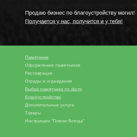
Продаю бизнес по благоустройству могил!
Получается у нас, получится и у тебя!
Памятники
Оформление памятников
Реставрация
Ограды и ограждения
Выбор памятника по фото
Благоустройство
Дополительные услуги
Товары
Инструкции "Помни Всегда"