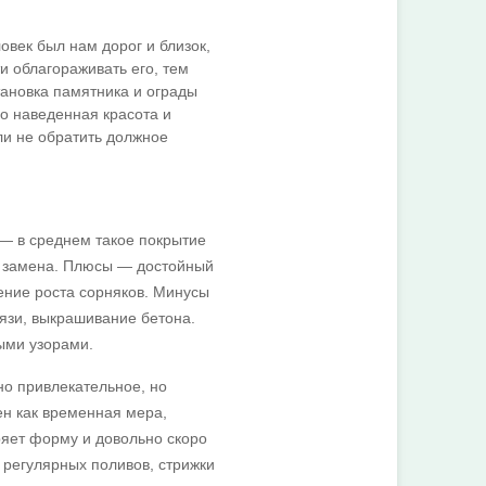
овек был нам дорог и близок,
и облагораживать его, тем
ановка памятника и ограды
о наведенная красота и
ли не обратить должное
 — в среднем такое покрытие
го замена. Плюсы — достойный
ение роста сорняков. Минусы
рязи, выкрашивание бетона.
ыми узорами.
но привлекательное, но
н как временная мера,
ряет форму и довольно скоро
 регулярных поливов, стрижки