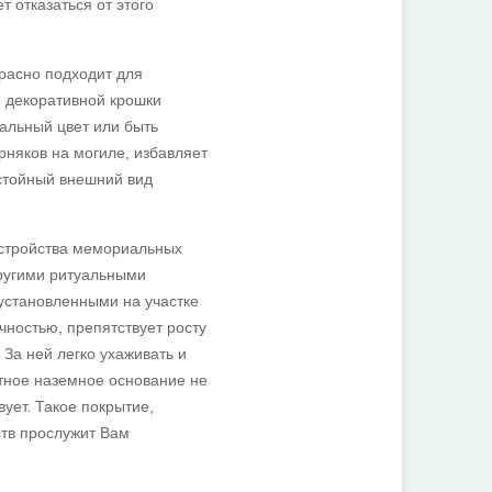
т отказаться от этого
расно подходит для
и декоративной крошки
альный цвет или быть
няков на могиле, избавляет
остойный внешний вид
устройства мемориальных
другими ритуальными
установленными на участке
чностью, препятствует росту
 За ней легко ухаживать и
итное наземное основание не
вует. Такое покрытие,
ств прослужит Вам