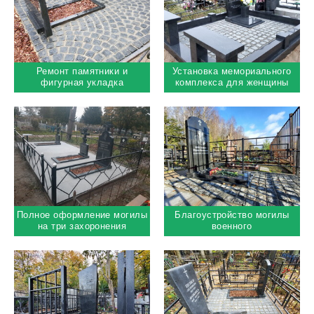
Ремонт памятники и
Установка мемориального
фигурная укладка
комплекса для женщины
брусчатки
Полное оформление могилы
Благоустройство могилы
на три захоронения
военного