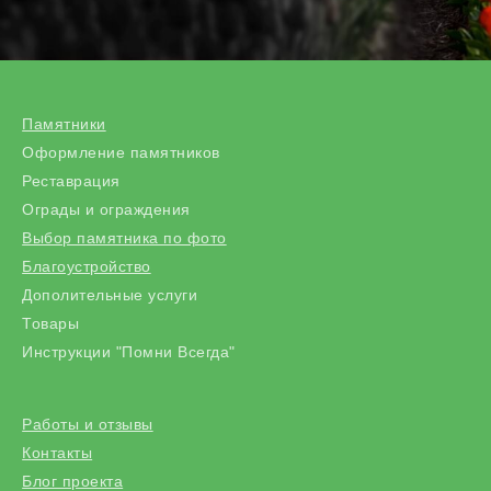
Памятники
Оформление памятников
Реставрация
Ограды и ограждения
Выбор памятника по фото
Благоустройство
Дополительные услуги
Товары
Инструкции "Помни Всегда"
Работы и отзывы
Контакты
Блог проекта