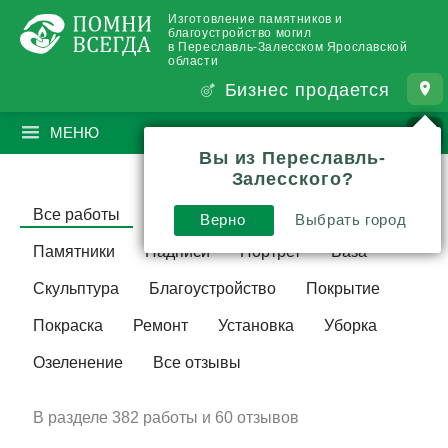
Изготовление памятников и
благоустройство могил
в Переславль-Залесском Ярославской
области
Бизнес продается
МЕНЮ
ПОИСК
?
Вы из Переславль-
Залесского?
Все работы
Комплекс
3D модель
Верно
Выбрать город
Памятники
Надписи
Портрет
Ваза
Скульптура
Благоустройство
Покрытие
Покраска
Ремонт
Установка
Уборка
Озеленение
Все отзывы
В разделе
382 работы и
60 отзывов