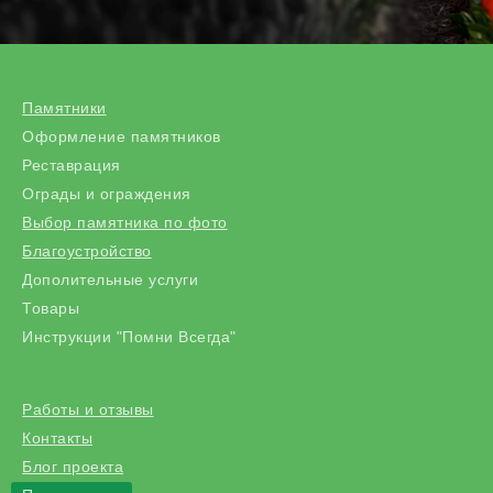
Памятники
Оформление памятников
Реставрация
Ограды и ограждения
Выбор памятника по фото
Благоустройство
Дополительные услуги
Товары
Инструкции "Помни Всегда"
Работы и отзывы
Контакты
Блог проекта