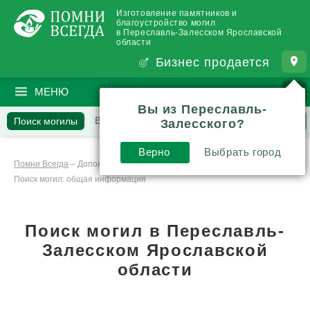
Изготовление памятников и
благоустройство могил
в Переславль-Залесском Ярославской
области
Бизнес продается
МЕНЮ
ПОИСК
?
Вы из Переславль-
Вопросы
Поиск могилы
Отзывы
Статьи
Залесского?
Комментарии
Верно
Выбрать город
Помни Всегда
–
Дополнительные услуги
–
Поиск могил: общая информация
Поиск могил в Переславль-
Залесском Ярославской
области