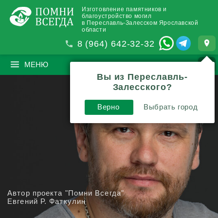
Изготовление памятников и
благоустройство могил
в Переславль-Залесском Ярославской
области
8 (964) 642-32-32
МЕНЮ
ПОИСК
?
Вы из Переславль-
Залесского?
Верно
Выбрать город
Автор проекта "Помни Всегда"
Евгений Р. Фаткулин