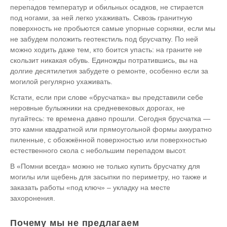
перепадов температур и обильных осадков, не стирается
под ногами, за ней легко ухаживать. Сквозь гранитную
поверхность не пробьются самые упорные сорняки, если мы
не забудем положить геотекстиль под брусчатку. По ней
можно ходить даже тем, кто боится упасть: на граните не
скользит никакая обувь. Единожды потратившись, вы на
долгие десятилетия забудете о ремонте, особенно если за
могилой регулярно ухаживать.
Кстати, если при слове «брусчатка» вы представили себе
неровные булыжники на средневековых дорогах, не
пугайтесь: те времена давно прошли. Сегодня брусчатка —
это камни квадратной или прямоугольной формы аккуратно
пиленные, с обожжённой поверхностью или поверхностью
естественного скола с небольшим перепадом высот.
В «Помни всегда» можно не только купить брусчатку для
могилы или щебень для засыпки по периметру, но также и
заказать работы «под ключ» – укладку на месте
захоронения.
Почему мы не предлагаем