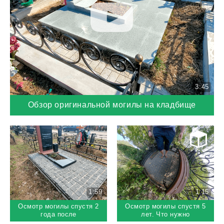
3:45
Обзор оригинальной могилы на кладбище
1:59
1:15
Осмотр могилы спустя 2
Осмотр могилы спустя 5
года после
лет. Что нужно
выполнения работ
срочно переделать?