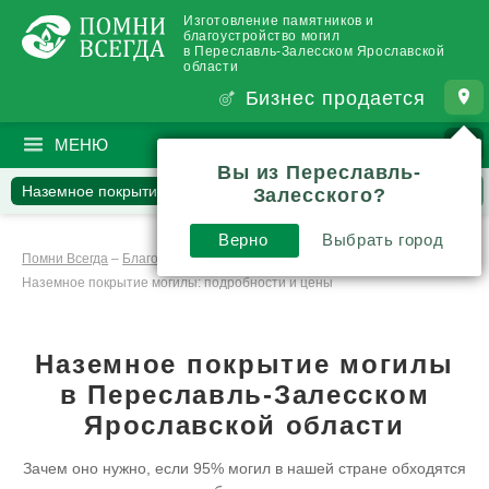
Изготовление памятников и
благоустройство могил
в Переславль-Залесском Ярославской
области
Бизнес продается
МЕНЮ
ПОИСК
?
Вы из Переславль-
Наземное покрытие
Наши работы
Залесского?
Вопросы и комментарии
Инструкции и обзоры
Верно
Выбрать город
Помни Всегда
–
Благоустройство
–
Наземное покрытие могилы: подробности и цены
Наземное покрытие могилы
в Переславль-Залесском
Ярославской области
Зачем оно нужно, если 95% могил в нашей стране обходятся