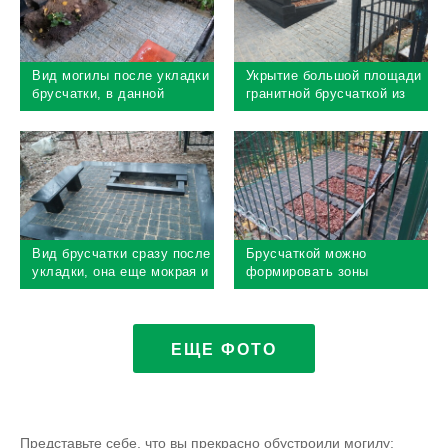
Вид могилы после укладки
Укрытие большой площади
брусчатки, в данной
гранитной брусчаткой из
работе брусчатка пиленная
диабаза
с двух сторон
Вид брусчатки сразу после
Брусчаткой можно
укладки, она еще мокрая и
формировать зоны
поэтому темная
цветников
ЕЩЕ ФОТО
Представьте себе, что вы прекрасно обустроили могилу: