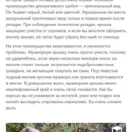
преимущество декоративного щебня — оригинальный вид.
Он бывает серый, белый или цветной. Украшенные им места
захоронений притягивают взор только в первое время после
укладки. При соблюдении технологии укладки, крошка
защищает участок от сорняков, а если вы захотите оформить
могилу заново, её легко будет убрать без чьей-то помощи.
На этом преимущества заканчиваются, и начинаются
проблемы. Мраморную крошку очень просто унести, поэтому
не удивляйтесь, если через несколько месяцев «пол» на
могиле станет тоньше: встречаются недобросовестные
граждане, не желающие покупать ее сами. Под тяжестью
подошв мелкие кусочки мрамора или гранита втаптываются
в землю. В довершение всего, мраморная крошка имеет
нешлифованный край и очень легко пачкается. Как бы
хорошо вы ни ухаживали за могилой, рано или поздно она
начнёт выглядеть откровенно неряшливо. Ее очень сложно
мыть.