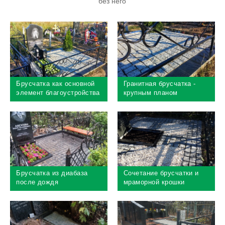
без него
Брусчатка как основной
Гранитная брусчатка -
элемент благоустройства
крупным планом
могилы
Брусчатка из диабаза
Сочетание брусчатки и
после дождя
мраморной крошки